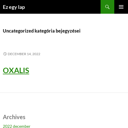
Kilépés
Keresés
Ez egy lap
a
ELSŐDL
tartalomba
MENÜ
Uncategorized kategória bejegyzései
DECEMBER 14, 2022
OXALIS
Archives
2022 december