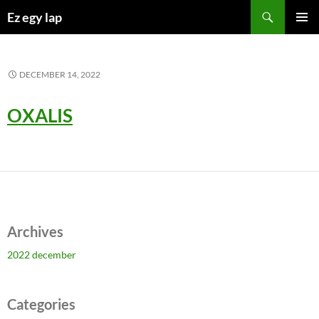
Kilépés
Keresés
Ez egy lap
a
ELSŐDL
tartalomba
MENÜ
DECEMBER 14, 2022
OXALIS
Archives
2022 december
Categories