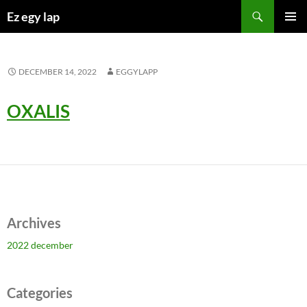
Kilépés
Keresés
Ez egy lap
a
ELSŐDL
tartalomba
MENÜ
DECEMBER 14, 2022
EGGYLAPP
OXALIS
Archives
2022 december
Categories