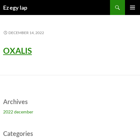
Kilépés
Keresés
Ez egy lap
a
ELSŐDL
tartalomba
MENÜ
DECEMBER 14, 2022
OXALIS
Archives
2022 december
Categories